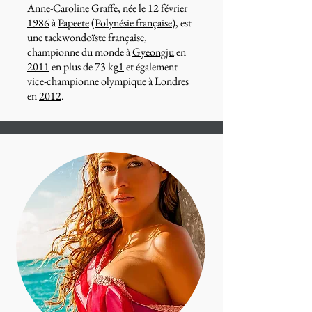
Anne-Caroline Graffe, née le
12 février
1986
à
Papeete
(
Polynésie française
), est
une
taekwondoïste
française
,
championne du monde à
Gyeongju
en
2011
en plus de 73 kg
1
et également
vice-championne olympique à
Londres
en
2012
.