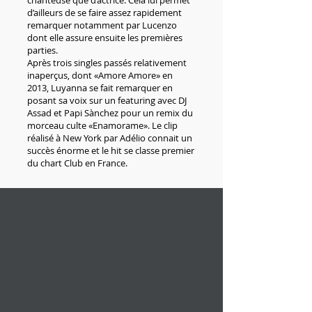
chanteuse que d’actrice. Cela lui permet
d’ailleurs de se faire assez rapidement
remarquer notamment par Lucenzo
dont elle assure ensuite les premières
parties.
Après trois singles passés relativement
inaperçus, dont «Amore Amore» en
2013, Luyanna se fait remarquer en
posant sa voix sur un featuring avec DJ
Assad et Papi Sànchez pour un remix du
morceau culte «Enamorame». Le clip
réalisé à New York par Adélio connait un
succès énorme et le hit se classe premier
du chart Club en France.