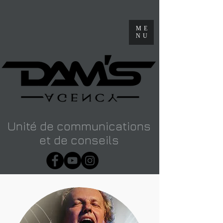
ME
NU
Unité de communications
et de conseils